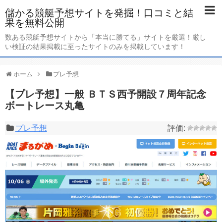
儲かる競艇予想サイトを発掘！口コミと結
果を無料公開
数ある競艇予想サイトから「本当に勝てる」サイトを厳選！厳し
い検証の結果掲載に至ったサイトのみを掲載しています！
ホーム
プレ予想
【プレ予想】一般 ＢＴＳ西予開設７周年記念
ボートレース丸亀
プレ予想