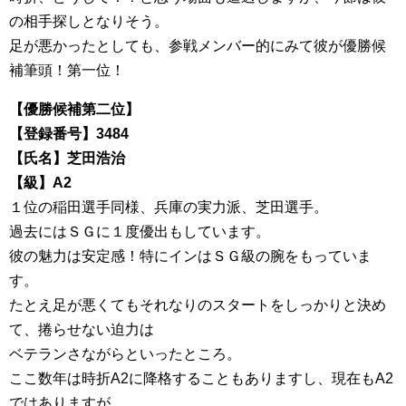
の相手探しとなりそう。
足が悪かったとしても、参戦メンバー的にみて彼が優勝候
補筆頭！第一位！
【優勝候補第二位】
【登録番号】3484
【氏名】芝田浩治
【級】A2
１位の稲田選手同様、兵庫の実力派、芝田選手。
過去にはＳＧに１度優出もしています。
彼の魅力は安定感！特にインはＳＧ級の腕をもっていま
す。
たとえ足が悪くてもそれなりのスタートをしっかりと決め
て、捲らせない迫力は
ベテランさながらといったところ。
ここ数年は時折A2に降格することもありますし、現在もA2
ではありますが、