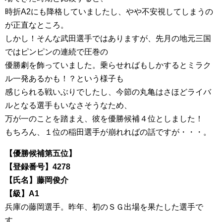
時折A2にも降格していましたし、やや不安視してしまうの
が正直なところ。
しかし！そんな武田選手ではありますが、先月の地元三国
ではピンピンの連続で圧巻の
優勝劇を飾っていました。乗らせればもしかするとミラク
ル一発あるかも！？という様子も
感じられる戦いぶりでしたし、今節の丸亀はさほどライバ
ルとなる選手もいなさそうなため、
万が一のことを踏まえ、彼を優勝候補４位としました！
もちろん、１位の稲田選手が崩れればの話ですが・・・。
【優勝候補第五位】
【登録番号】4278
【氏名】藤岡俊介
【級】A1
兵庫の藤岡選手。昨年、初のＳＧ出場を果たした選手で
す。