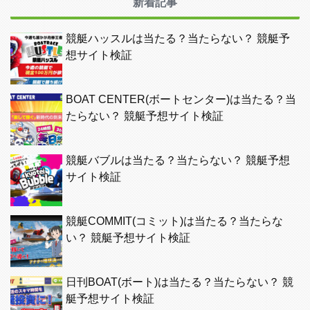
新着記事
競艇ハッスルは当たる？当たらない？ 競艇予
想サイト検証
BOAT CENTER(ボートセンター)は当たる？当
たらない？ 競艇予想サイト検証
競艇バブルは当たる？当たらない？ 競艇予想
サイト検証
競艇COMMIT(コミット)は当たる？当たらな
い？ 競艇予想サイト検証
日刊BOAT(ボート)は当たる？当たらない？ 競
艇予想サイト検証