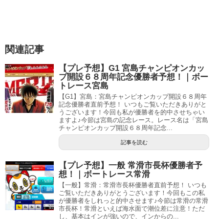
関連記事
【プレ予想】G1 宮島チャンピオンカッ
プ開設６８周年記念優勝者予想！｜ボー
トレース宮島
【G1】宮島：宮島チャンピオンカップ開設６８周年
記念優勝者直前予想！ いつもご覧いただきありがと
うございます！今回も私が優勝者を的中させちゃい
ますよ♪今節は宮島の記念レース。レース名は「宮島
チャンピオンカップ開設６８周年記念...
記事を読む
【プレ予想】一般 常滑市長杯優勝者予
想！｜ボートレース常滑
【一般】常滑：常滑市長杯優勝者直前予想！ いつも
ご覧いただきありがとうございます！今回もこの私
が優勝者をしれっと的中させます♪今節は常滑の常滑
市長杯！常滑といえば海水面で潮位差に注意！ただ
し、基本はインが強いので、インからの...