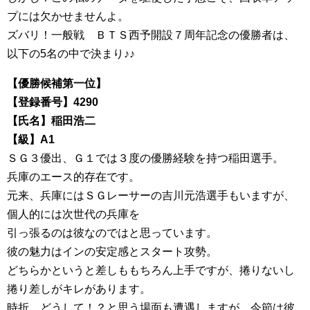
プには欠かせませんよ。
ズバリ！一般戦 ＢＴＳ西予開設７周年記念の優勝者は、
以下の5名の中で決まり♪♪
【優勝候補第一位】
【登録番号】4290
【氏名】稲田浩二
【級】A1
ＳＧ３優出、Ｇ１では３度の優勝経験を持つ稲田選手。
兵庫のエース的存在です。
元来、兵庫にはＳＧレーサーの吉川元浩選手もいますが、
個人的には次世代の兵庫を
引っ張るのは彼なのではと思っています。
彼の魅力はインの安定感とスタート攻勢。
どちらかというと差しももちろん上手ですが、捲りないし
捲り差しがキレがあります。
時折、どうして！？と思う場面も遭遇しますが、今節は彼