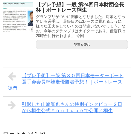
【プレ予想】一般 第24回日本財団会長
杯｜ボートレース桐生
グランプリがついに開催となりました。対象となっ
ている選手は、最終日の12レースに乗れるように
様々な工夫をしていくのは間違いないでしょう。な
お、今年のグランプリはナイターであり、優勝戦は
20時台に行われます。 今回...
記事を読む
【プレ予想】一般 第３０回日本モーターボート
選手会会長杯競走優勝者予想！｜ボートレース
鳴門
引退した山崎智也さんの特別インタビュー２日
から桐生公式ＹｏｕＴｕｂｅで公開／桐生