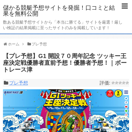
儲かる競艇予想サイトを発掘！口コミと結
果を無料公開
数ある競艇予想サイトから「本当に勝てる」サイトを厳選！厳し
い検証の結果掲載に至ったサイトのみを掲載しています！
ホーム
プレ予想
【プレ予想】G1 開設７０周年記念 ツッキー王
座決定戦優勝者直前予想！優勝者予想！｜ボー
トレース津
プレ予想