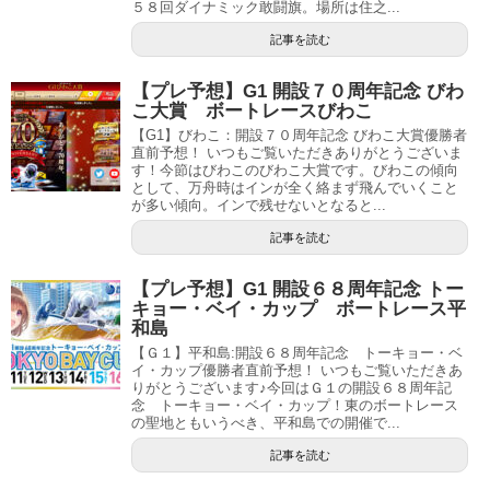
５８回ダイナミック敢闘旗。場所は住之...
記事を読む
【プレ予想】G1 開設７０周年記念 びわ
こ大賞 ボートレースびわこ
【G1】びわこ：開設７０周年記念 びわこ大賞優勝者
直前予想！ いつもご覧いただきありがとうございま
す！今節はびわこのびわこ大賞です。びわこの傾向
として、万舟時はインが全く絡まず飛んでいくこと
が多い傾向。インで残せないとなると...
記事を読む
【プレ予想】G1 開設６８周年記念 トー
キョー・ベイ・カップ ボートレース平
和島
【Ｇ１】平和島:開設６８周年記念 トーキョー・ベ
イ・カップ優勝者直前予想！ いつもご覧いただきあ
りがとうございます♪今回はＧ１の開設６８周年記
念 トーキョー・ベイ・カップ！東のボートレース
の聖地ともいうべき、平和島での開催で...
記事を読む