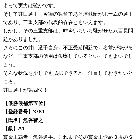
よって実力は確かです。
そして井口選手、今節の舞台である津競艇がホームの選手
であり、三重支部の代表的存在ともいえます。
しかし、その三重支部は、昨今いろいろ騒がせた八百長問
題がありました。
さらにこの井口選手自身も不正受給問題でも名前が挙がる
など、三重支部の信用は失墜しているといってもよいでし
ょう。
そんな状況を少しでも払拭できるか、注目しておきたいと
ころ。
井口選手が第四位！
【優勝候補第五位】
【登録番号】3780
【氏名】魚谷智之
【級】A1
賞金王覇者、魚谷選手。これまでその賞金王含め３度のＳ