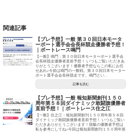
関連記事
【プレ予想】一般 第３０回日本モータ
ーボート選手会会長杯競走優勝者予想！
｜ボートレース鳴門
【一般】鳴門：第３０回日本モーターボート選手会
会長杯競走優勝者直前予想！ いつもご覧いただきあ
りがとうございます！優勝者予想ならこの私にお任
せあれ♪今節は鳴門の一般戦。第３０回日本モーター
ボート選手会会長杯競走です。鳴門とい...
記事を読む
【プレ予想】一般 報知新聞創刊１５０
周年第５８回ダイナミック敢闘旗優勝者
直前予想！｜ボートレース住之江
【一般】住之江：報知新聞創刊１５０周年第５８回
ダイナミック敢闘旗優勝者直前予想！ いつもご覧い
ただきありがとうございます！競艇の優勝者予想は
私を参考にしてね♪今回は報知新聞創刊１５０周年第