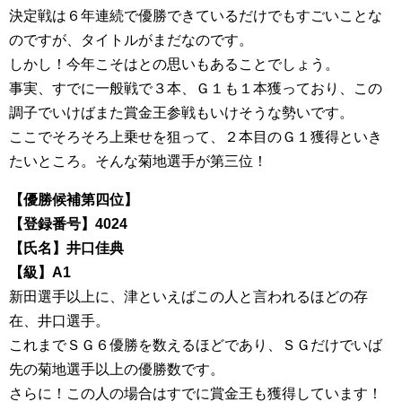
決定戦は６年連続で優勝できているだけでもすごいことな
のですが、タイトルがまだなのです。
しかし！今年こそはとの思いもあることでしょう。
事実、すでに一般戦で３本、Ｇ１も１本獲っており、この
調子でいけばまた賞金王参戦もいけそうな勢いです。
ここでそろそろ上乗せを狙って、２本目のＧ１獲得といき
たいところ。そんな菊地選手が第三位！
【優勝候補第四位】
【登録番号】4024
【氏名】井口佳典
【級】A1
新田選手以上に、津といえばこの人と言われるほどの存
在、井口選手。
これまでＳＧ６優勝を数えるほどであり、ＳＧだけでいば
先の菊地選手以上の優勝数です。
さらに！この人の場合はすでに賞金王も獲得しています！