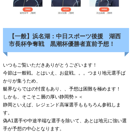
【一般】浜名湖：中日スポーツ後援 湖西
市長杯争奪戦 黒潮杯優勝者直前予想！
いつもご覧いただきありがとうございます！
今節は一般戦。とはいえ、お盆戦。。。つまり地元選手ば
かりが集うため、
艇界ならではの忖度もあり、、予想は困難を極めます！
しかも、そこそこ層の厚い静岡勢＞＜
静岡といえば、レジェンド高塚選手ももちろん参戦しま
す。
偽A1選手や中途半端な選手を除いて、あとは地元に強い選
手が予想の中心となります。