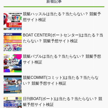
新着記事
競艇ハッスルは当たる？当たらない？ 競艇予
想サイト検証
BOAT CENTER(ボートセンター)は当たる？当
たらない？ 競艇予想サイト検証
競艇バブルは当たる？当たらない？ 競艇予想
サイト検証
競艇COMMIT(コミット)は当たる？当たらな
い？ 競艇予想サイト検証
日刊BOAT(ボート)は当たる？当たらない？ 競
艇予想サイト検証