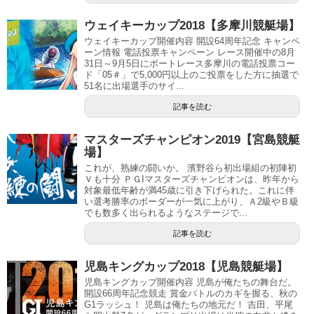
ウェイキーカップ2018【多摩川競艇場】
ウェイキーカップ開催内容 開設64周年記念 キャンペ
ーン情報 電話投票キャンペーン レース開催中の8月
31日～9月5日にボートレース多摩川の電話投票コー
ド「05＃」で5,000円以上のご投票をした方に抽選で
51名に出場選手のサイ...
記事を読む
マスターズチャンピオン2019【宮島競艇
場】
これが、熟練の闘いか。 濱野谷ら初出場組の初陣初
Ｖも十分 ＰＧIマスターズチャンピオンは、昨年から
対象最低年齢が満45歳に引き下げられた。これに伴
い選考勝率のボーダーが一気に上がり、Ａ2級やＢ級
でも数多く出られるようなステージで...
記事を読む
児島キングカップ2018【児島競艇場】
児島キングカップ開催内容 児島が俺たちの舞台だ。
開設66周年記念競走 賞金バトルのカギを握る、秋の
G1ラッシュ！ 児島は俺たちの地元だ！ 吉田、平尾