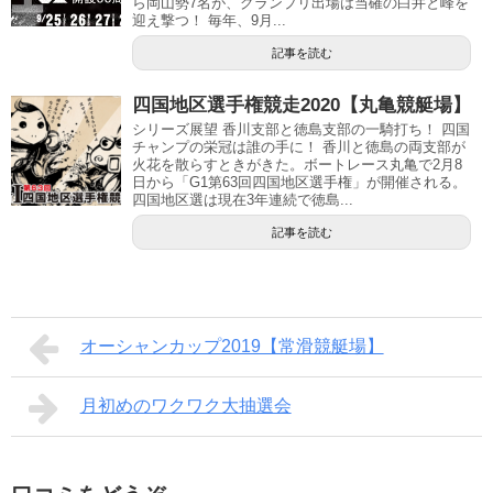
ら岡山勢7名が、グランプリ出場は当確の白井と峰を
迎え撃つ！ 毎年、9月...
記事を読む
四国地区選手権競走2020【丸亀競艇場】
シリーズ展望 香川支部と徳島支部の一騎打ち！ 四国
チャンプの栄冠は誰の手に！ 香川と徳島の両支部が
火花を散らすときがきた。ボートレース丸亀で2月8
日から「G1第63回四国地区選手権」が開催される。
四国地区選は現在3年連続で徳島...
記事を読む
オーシャンカップ2019【常滑競艇場】
月初めのワクワク大抽選会