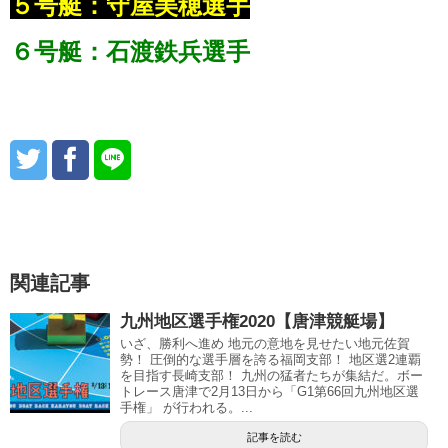
５号艇：守屋美穂選手
６号艇：石渡鉄兵選手
関連記事
九州地区選手権2020【唐津競艇場】
いざ、勝利へ進め 地元の意地を見せたい地元佐賀
勢！ 圧倒的な選手層を誇る福岡支部！ 地区選2連覇
を目指す長崎支部！ 九州の猛者たちが集結だ。ボー
トレース唐津で2月13日から「G1第66回九州地区選
手権」 が行われる。...
記事を読む