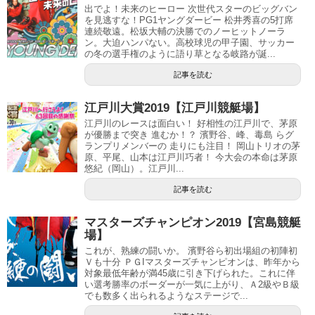
出でよ！未来のヒーロー 次世代スターのビッグバン
を見逃すな！PG1ヤングダービー 松井秀喜の5打席
連続敬遠。松坂大輔の決勝でのノーヒットノーラ
ン。大迫ハンパない。高校球児の甲子園、サッカー
の冬の選手権のように語り草となる岐路が誕...
記事を読む
江戸川大賞2019【江戸川競艇場】
江戸川のレースは面白い！ 好相性の江戸川で、茅原
が優勝まで突き 進むか！？ 濱野谷、峰、毒島 らグ
ランプリメンバーの 走りにも注目！ 岡山トリオの茅
原、平尾、山本は江戸川巧者！ 今大会の本命は茅原
悠紀（岡山）。江戸川...
記事を読む
マスターズチャンピオン2019【宮島競艇
場】
これが、熟練の闘いか。 濱野谷ら初出場組の初陣初
Ｖも十分 ＰＧIマスターズチャンピオンは、昨年から
対象最低年齢が満45歳に引き下げられた。これに伴
い選考勝率のボーダーが一気に上がり、Ａ2級やＢ級
でも数多く出られるようなステージで...