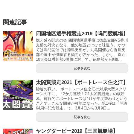
関連記事
四国地区選手権競走2019【鳴門競艇場】
燃え盛る闘志の炎 四国地区選手権は徳島支部VS香川
支部の対決となり、他の地区とはひと味違う。かつ
ては鳴門開催では徳島支部が、丸亀開催なら香川支
部の選手が優勝する傾向が強かった。しかし、直近
10大会は香川勢3優勝に対して、徳島勢が7優勝...
記事を読む
太閤賞競走2021【ボートレース住之江】
秒速の戦い。 ボートレース住之江の対岸大型スクリ
ーンの下に、「2か月連続！G1太閤賞競走」の横断
幕。施行的にボートレースは4月が年度替わりという
ことで、こんな開催が可能になった。第1弾は「開設
64周年記念競走」で、3月4日から3月9日...
記事を読む
ヤングダービー2019【三国競艇場】