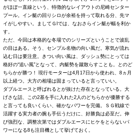
がほぼ一直線という、特徴的なレイアウトの尼崎センター
プール。イン艇の回りシロが余裕を持って取れる分、先マ
イがしやすい。ましてＧIでは、なおさらイン艇が幅を利か
す。
ただ、今回は本格的な冬場でのシリーズということで波乱
の目はある。そう、センプル名物の向い風だ。寒気が流れ
込む日は要注意。きつい向い風は、ダッシュ勢にとっては
格好の“追い風”となって、内艇勢を蹴散らすことも。とのど
ちらかが勝つ！ 現行モーターは4月17日から使われ、8ヵ月
以上経つ。大方の相場は固まっていると言っていい。
ダブルエースと呼ばれるとが抜けた存在となっている。大
げさな話、この2基を手に入れた2人のどちらかが優勝する
と言っても良いくらい、確かなパワーを完備。ＳＧ戦線で
活躍する実力者の腕も手伝うだけに、好勝負は必至だ。伸
び強烈な、調整次第ではダブルエースにヒケをとらないパ
ワーになる8も注目機として挙げておく。