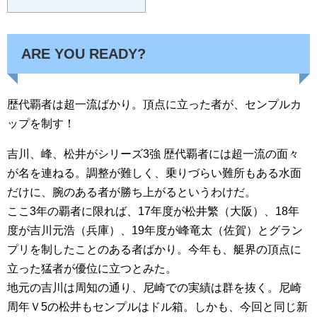
ARE YOU READY?
歴代覇者は超一流ばかり。頂点に立った者が、センプルカ
ップを制す！
吉川、峰、松井がシリーズ3強 歴代覇者には超一流の面々
が名を連ねる。調整が難しく、乗りづらい難所もある水面
だけに、腕のある者が勝ち上がるというわけだ。
ここ3年の覇者に限れば、17年度が松井繁（大阪）、18年
度が吉川元浩（兵庫）、19年度が峰竜太（佐賀）とグラン
プリを制したことのある者ばかり。今年も、艇界の頂点に
立った猛者が優位に立つとみた。
地元の吉川は周知の通り、尼崎での実績は群を抜く。尼崎
周年Ｖ5の松井もセンプルはドル箱。しかも、今回と同じ新