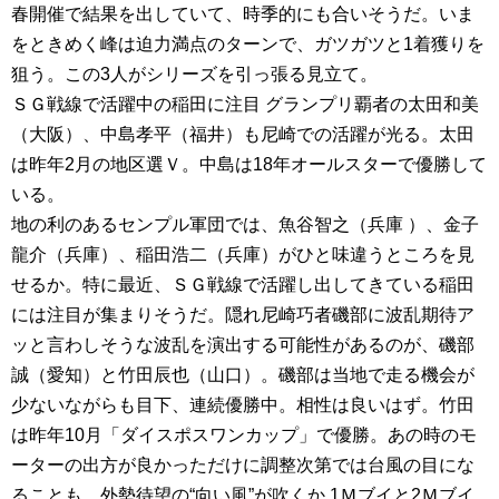
春開催で結果を出していて、時季的にも合いそうだ。いま
をときめく峰は迫力満点のターンで、ガツガツと1着獲りを
狙う。この3人がシリーズを引っ張る見立て。
ＳＧ戦線で活躍中の稲田に注目 グランプリ覇者の太田和美
（大阪）、中島孝平（福井）も尼崎での活躍が光る。太田
は昨年2月の地区選Ｖ。中島は18年オールスターで優勝して
いる。
地の利のあるセンプル軍団では、魚谷智之（兵庫 ）、金子
龍介（兵庫）、稲田浩二（兵庫）がひと味違うところを見
せるか。特に最近、ＳＧ戦線で活躍し出してきている稲田
には注目が集まりそうだ。隠れ尼崎巧者磯部に波乱期待ア
ッと言わしそうな波乱を演出する可能性があるのが、磯部
誠（愛知）と竹田辰也（山口）。磯部は当地で走る機会が
少ないながらも目下、連続優勝中。相性は良いはず。竹田
は昨年10月「ダイスポスワンカップ」で優勝。あの時のモ
ーターの出方が良かっただけに調整次第では台風の目にな
ることも。外勢待望の“向い風”が吹くか 1Ｍブイと2Ｍブイ