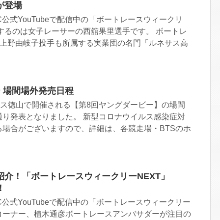
が登場
C公式YouTubeで配信中の「ボートレースウィークリ
するのは女子レーサーの西舘果里選手です。 ボートレ
”上野由岐子投手も所属する実業団の名門「ルネサス高
 場間場外発売日程
ース徳山で開催される【第8回ヤングダービー】の場間
通り発表となりました。 新型コロナウイルス感染症対
る場合がございますので、詳細は、各競走場・BTSのホ
紹介！「ボートレースウィークリーNEXT」
！
C公式YouTubeで配信中の「ボートレースウィークリー
ンコーナー、植木通彦ボートレースアンバサダーが注目の