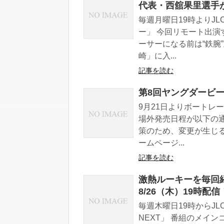
代表・西舘果里選手
毎週月曜日19時よりJL
ー」 今回リモート出演
ーサーになる前は“鉄腕
崎」に入...
記事を読む
第8回ヤングダービー
9月21日よりボートレ
場外発売日程が以下の
策のため、変更が生じ
ームページ...
記事を読む
激熱ルーキーを毎回
8/26（木）19時配信
毎週木曜日19時からJL
NEXT」 番組のメイ