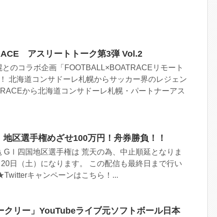
TRACE アスリートトーク第3弾 Vol.2
のコラボ企画「FOOTBALL×BOATRACEリモート
！ 北海道コンサドーレ札幌からサッカー界のレジェン
TRACEから北海道コンサドーレ札幌・パートナーアス
Ⅰ地区選手権めざせ100万円！舟券勝負！！
丸亀 GⅠ四国地区選手権は 荒天の為、中止順延となりま
月20日（土）になります。 この配信も最終日まで行い
itterキャンペーンはこちら！ ​ ...
クリー」YouTubeライブ元ソフトボール日本