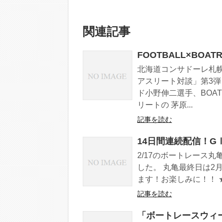
関連記事
FOOTBALL×BOA
北海道コンサドーレ札幌と
アスリート対談」第3弾
ド小野伸二選手、BOA
リートの 茅原...
記事を読む
14日間連続配信！G
2/17のボートレース
した。 丸亀最終日は2
ます！お楽しみに！！ ★Tw
記事を読む
「ボートレースウィー