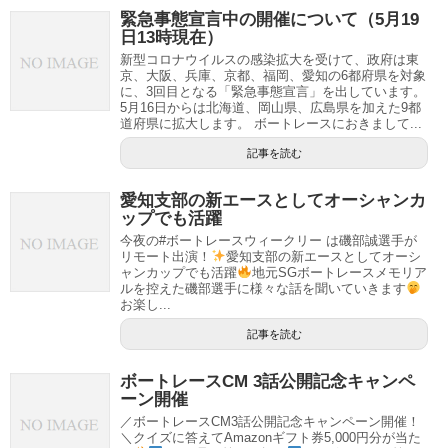
緊急事態宣言中の開催について（5月19
日13時現在）
新型コロナウイルスの感染拡大を受けて、政府は東
京、大阪、兵庫、京都、福岡、愛知の6都府県を対象
に、3回目となる「緊急事態宣言」を出しています。
5月16日からは北海道、岡山県、広島県を加えた9都
道府県に拡大します。 ボートレースにおきまして...
記事を読む
愛知支部の新エースとしてオーシャンカ
ップでも活躍
今夜の#ボートレースウィークリー は磯部誠選手が
リモート出演！
愛知支部の新エースとしてオーシ
ャンカップでも活躍
地元SGボートレースメモリア
ルを控えた磯部選手に様々な話を聞いていきます
お楽し...
記事を読む
ボートレースCM 3話公開記念キャンペ
ーン開催
／ボートレースCM3話公開記念キャンペーン開催！
＼クイズに答えてAmazonギフト券5,000円分が当た