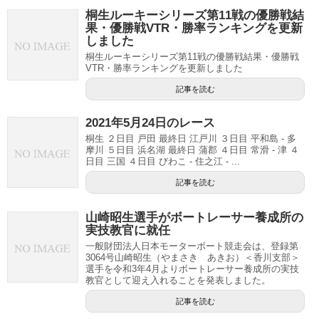
桐生ルーキーシリーズ第11戦の優勝戦結
果・優勝戦VTR・勝率ランキングを更新
しました
桐生ルーキーシリーズ第11戦の優勝戦結果・優勝戦
VTR・勝率ランキングを更新しました
記事を読む
2021年5月24日のレース
桐生 ２日目 戸田 最終日 江戸川 ３日目 平和島 - 多
摩川 ５日目 浜名湖 最終日 蒲郡 ４日目 常滑 - 津 ４
日目 三国 ４日目 びわこ - 住之江 - ...
記事を読む
山崎昭生選手がボートレーサー養成所の
実技教官に就任
一般財団法人日本モーターボート競走会は、登録第
3064号山崎昭生（やまさき あきお）＜香川支部＞
選手を令和3年4月よりボートレーサー養成所の実技
教官として迎え入れることを発表しました。
記事を読む