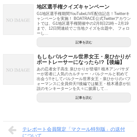
地区選手権クイズキャンペーン
G1地区選手権期間YouTubeLIVE配信記念！Twitterキ
ャンペーンを実施！ BOATRACE公式Twitterアカウン
トでは、G1地区選手権開催中の2月8日21時～2月19
まで、12日間連続でご当地クイズを出題中。 フォロ
ーし...
記事を読む
もしもパルクール世界女王・泉ひかりが
ボートレーサーになったら!?【後編】
あの忍者女子高生 泉ひかりが登場!! 植木アンバサダ
ーが若者に人気のカルチャー・パルクールと初めて
出会う!!そしてパルクール世界女王・泉ひかりのパフ
ォーマンスに全員仰天!!後編では艇王・植木通彦が伝
説のモンキーターンを久々に披露して...
記事を読む
テレボート会員限定「マクール特別版」の送付
について