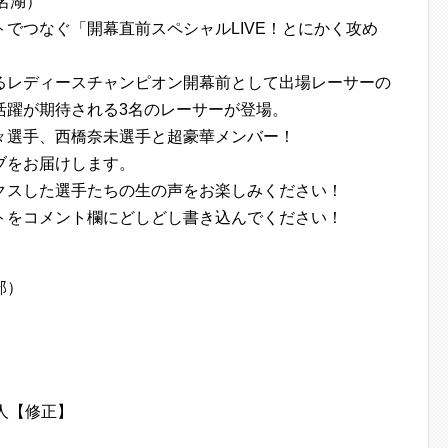
浜名湖）
でつなぐ「開幕直前スペシャルLIVE！とにかく攻め
るレディースチャンピオン開幕前として出場レーサーの
活躍が期待される3名のレーサーが登場。
々選手、西橋奈未選手と超豪華メンバー！
ブをお届けします。
クスした選手たちの生の声をお楽しみください！
トをコメント欄にどしどし書き込んでください！
部）
）
）
人【修正】