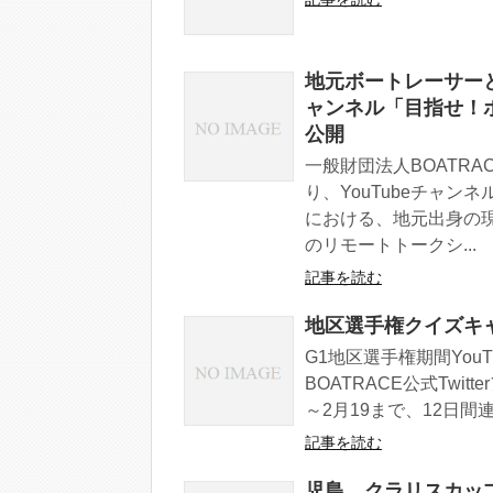
地元ボートレーサーと
ャンネル「目指せ！ボ
公開
一般財団法人BOATR
り、YouTubeチャ
における、地元出身の
のリモートトークシ...
記事を読む
地区選手権クイズキ
G1地区選手権期間YouT
BOATRACE公式Twi
～2月19まで、12日間
記事を読む
児島 クラリスカッ