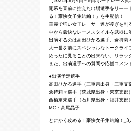
（2021年8月4日～9日/ボートレース
開幕を直前に控えた出場選手をリモート
る！豪快女子集結編！」を生配信！
華麗で強い女子レーサー達が凌ぎを削
中から豪快なレーススタイルを武器に
出演するのは高田ひかる選手、倉持莉
大一番を前にスペシャルなトークライ
めったに見ることの出来ない、リラッ
また、出演選手への質問や応援コメン
●出演予定選手
高田ひかる選手（三重県出身・三重支
倉持莉々選手（茨城県出身・東京支部
西橋奈未選手（石川県出身・福井支部
MC：高尾晶子
とにかく攻める！豪快女子集結編！_3