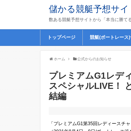
儲かる競艇予想サイ
数ある競艇予想サイトから「本当に勝て
トップページ
競艇(ボートレース
ホーム
公式からのお知らせ
プレミアムG1レデ
スペシャルLIVE！
結編
「プレミアムG1第35回レディースチ