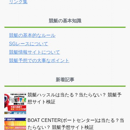
リンク集
競艇の基本知識
競艇の基本的なルール
SGレースについて
競艇情報サイトについて
競艇予想での大事なポイント
新着記事
競艇ハッスルは当たる？当たらない？ 競艇予
想サイト検証
BOAT CENTER(ボートセンター)は当たる？当
たらない？ 競艇予想サイト検証