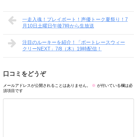
一走入魂！プレイボート！声優トーク夏祭り！7
月10日土曜日午後7時から生放送
注目のルーキーを紹介！「ボートレースウィー
クリーNEXT」7/8（木）19時配信！
口コミをどうぞ
メールアドレスが公開されることはありません。
※
が付いている欄は必
須項目です