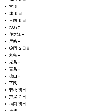
常滑
–
津 ５日目
三国 ５日目
びわこ
–
住之江
–
尼崎
–
鳴門 ２日目
丸亀
–
児島
–
宮島
–
徳山
–
下関
–
若松 初日
芦屋 ２日目
福岡 初日
唐津
–