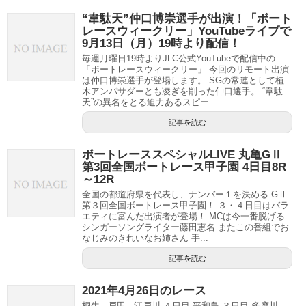
“韋駄天”仲口博崇選手が出演！「ボート
レースウィークリー」YouTubeライブで
9月13日（月）19時より配信！
毎週月曜日19時よりJLC公式YouTubeで配信中の
「ボートレースウィークリー」 今回のリモート出演
は仲口博崇選手が登場します。 SGの常連として植
木アンバサダーとも凌ぎを削った仲口選手。 “韋駄
天”の異名をとる迫力あるスピー...
記事を読む
ボートレーススペシャルLIVE 丸亀GⅡ
第3回全国ボートレース甲子園 4日目8R
～12R
全国の都道府県を代表し、ナンバー１を決める GⅡ
第３回全国ボートレース甲子園！ ３・４日目はバラ
エティに富んだ出演者が登場！ MCは今一番脱げる
シンガーソングライター藤田恵名 またこの番組でお
なじみのきれいなお姉さん 手...
記事を読む
2021年4月26日のレース
桐生 - 戸田 - 江戸川 ４日目 平和島 ３日目 多摩川 -