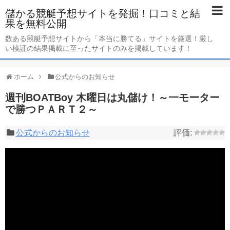
儲かる競艇予想サイトを発掘！口コミと結
果を無料公開
数ある競艇予想サイトから「本当に勝てる」サイトを厳選！厳し
い検証の結果掲載に至ったサイトのみを掲載しています！
ホーム
公式からのお知らせ
週刊BOATBoy 木曜日は丸儲け！～一モーター
で勝つＰＡＲＴ２～
公式からのお知らせ