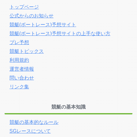
トップページ
公式からのお知らせ
競艇(ボートレース)予想サイト
競艇(ボートレース)予想サイトの上手な使い方
プレ予想
競艇トピックス
利用規約
運営者情報
問い合わせ
リンク集
競艇の基本知識
競艇の基本的なルール
SGレースについて