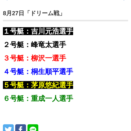
8月27日「ドリーム戦」
１号艇：吉川元浩選手
２号艇：峰竜太選手
３号艇：柳沢一選手
４号艇：桐生順平選手
５号艇：茅原悠紀選手
６号艇：重成一人選手