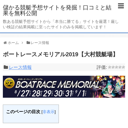
儲かる競艇予想サイトを発掘！口コミと結
果を無料公開
数ある競艇予想サイトから「本当に勝てる」サイトを厳選！厳し
い検証の結果掲載に至ったサイトのみを掲載しています！
ホーム
レース情報
ボートレースメモリアル2019【大村競艇場】
レース情報
このページの目次
[
非表示
]