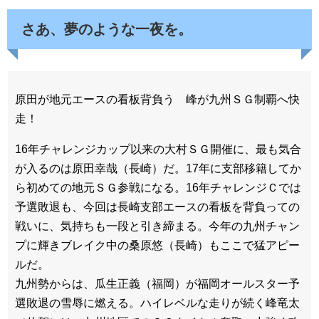
さあ、夢のような一夜を。
原田が地元エースの看板背負う 峰が九州ＳＧ制覇へ快
走！
16年チャレンジカップ以来の大村ＳＧ開催に、最も気合
が入るのは原田幸哉（長崎）だ。17年に支部移籍してか
ら初めての地元ＳＧ参戦になる。16年チャレンジＣでは
予選敗退も、今回は長崎支部エースの看板を背負っての
戦いに、気持ちも一段と引き締まる。今年の九州チャン
プに輝きブレイク中の桑原悠（長崎）もここで猛アピー
ルだ。
九州勢からは、瓜生正義（福岡）が福岡オールスター予
選敗退の雪辱に燃える。ハイレベルな走りが続く峰竜太