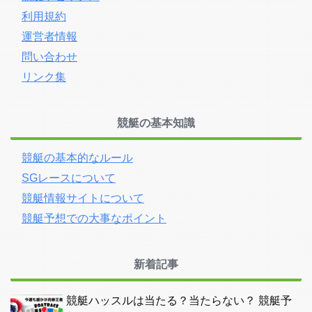
利用規約
運営者情報
問い合わせ
リンク集
競艇の基本知識
競艇の基本的なルール
SGレースについて
競艇情報サイトについて
競艇予想での大事なポイント
新着記事
競艇ハッスルは当たる？当たらない？ 競艇予