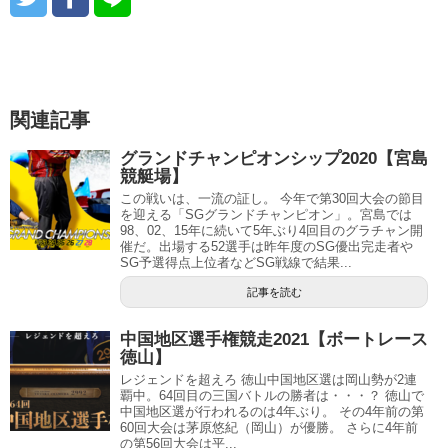
関連記事
グランドチャンピオンシップ2020【宮島
競艇場】
この戦いは、一流の証し。 今年で第30回大会の節目
を迎える「SGグランドチャンピオン」。宮島では
98、02、15年に続いて5年ぶり4回目のグラチャン開
催だ。出場する52選手は昨年度のSG優出完走者や
SG予選得点上位者などSG戦線で結果...
記事を読む
中国地区選手権競走2021【ボートレース
徳山】
レジェンドを超えろ 徳山中国地区選は岡山勢が2連
覇中。64回目の三国バトルの勝者は・・・？ 徳山で
中国地区選が行われるのは4年ぶり。 その4年前の第
60回大会は茅原悠紀（岡山）が優勝。 さらに4年前
の第56回大会は平...