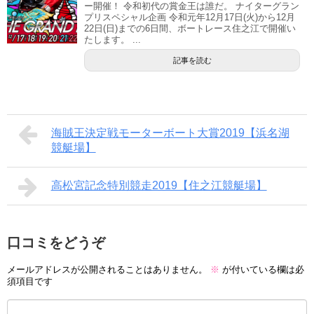
ー開催！ 令和初代の賞金王は誰だ。 ナイターグラン
プリスペシャル企画 令和元年12月17日(火)から12月
22日(日)までの6日間、ボートレース住之江で開催い
たします。 ...
記事を読む
海賊王決定戦モーターボート大賞2019【浜名湖
競艇場】
高松宮記念特別競走2019【住之江競艇場】
口コミをどうぞ
メールアドレスが公開されることはありません。
※
が付いている欄は必
須項目です