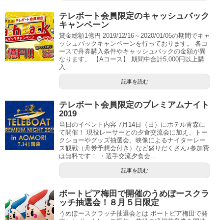
テレボート会員限定のキャッシュバック
キャンペーン
賞金総額1億円 2019/12/16～2020/01/05の期間でキャ
ッシュバックキャンペーンを行っております。 各コ
ースで舟券購入条件やキャッシュバックの金額が異
なります。 【Aコース】 期間中合計5,000円以上購
入...
記事を読む
テレボート会員限定のプレミアムナイト
2019
当日のイベント内容 7月14日（日）にホテル青森に
て開催！ 現役レーサーとの夕食交流会に加え、トー
クショーやグッズ抽選会、映像によるナイターレー
ス観戦（舟券予想会付き）など盛りだくさん♪参加費
は無料です！ ・選手交流夕食会...
記事を読む
ボートピア梅田で開催のうめぼースクラ
ッチ抽選会！８月５日限定
うめぼースクラッチ抽選会とは ボートピア梅田で発