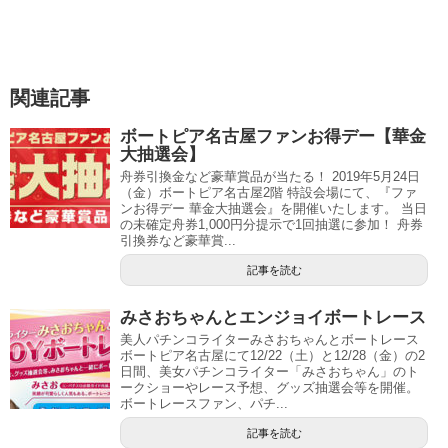
関連記事
ボートピア名古屋ファンお得デー【華金
大抽選会】
舟券引換金など豪華賞品が当たる！ 2019年5月24日
（金）ボートピア名古屋2階 特設会場にて、『ファ
ンお得デー 華金大抽選会』を開催いたします。 当日
の未確定舟券1,000円分提示で1回抽選に参加！ 舟券
引換券など豪華賞...
記事を読む
みさおちゃんとエンジョイボートレース
美人パチンコライターみさおちゃんとボートレース
ボートピア名古屋にて12/22（土）と12/28（金）の2
日間、美女パチンコライター「みさおちゃん」のト
ークショーやレース予想、グッズ抽選会等を開催。
ボートレースファン、パチ...
記事を読む