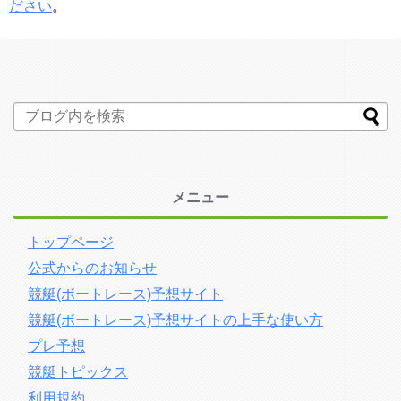
ださい
。
メニュー
トップページ
公式からのお知らせ
競艇(ボートレース)予想サイト
競艇(ボートレース)予想サイトの上手な使い方
プレ予想
競艇トピックス
利用規約