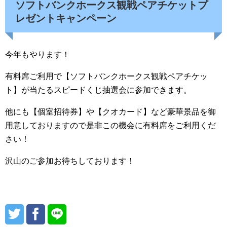
ソフトバンクホークス観戦ペアチケットプ
レゼントキャンペーン
今年もやります！
有料席ご利用で【ソフトバンクホークス観戦ペアチケッ
ト】が当たるスピードくじ抽選会に参加できます。
他にも【個室招待券】や【クオカード】など豪華景品を御
用意しておりますので是非この機会に有料席をご利用くだ
さい！
沢山のご参加お待ちしております！