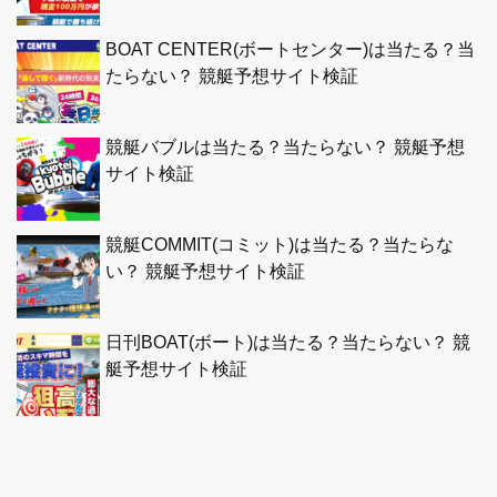
BOAT CENTER(ボートセンター)は当たる？当
たらない？ 競艇予想サイト検証
競艇バブルは当たる？当たらない？ 競艇予想
サイト検証
競艇COMMIT(コミット)は当たる？当たらな
い？ 競艇予想サイト検証
日刊BOAT(ボート)は当たる？当たらない？ 競
艇予想サイト検証