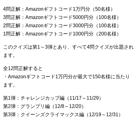
4問正解：Amazonギフトコード1万円分（50名様）
3問正解：Amazonギフトコード5000円分（100名様）
2問正解：Amazonギフトコード3000円分（100名様）
1問正解：Amazonギフトコード1000円分（200名様）
このクイズは第1～3弾とあり、すべて4問クイズが出題され
ます。
全12問正解すると
・Amazonギフトコード1万円分が最大で150名様に当たり
ます。
第1弾：チャレンジカップ編（11/17～11/29）
第2弾：グランプリ編（12/8～12/20）
第3弾：クイーンズクライマックス編（12/19～12/31）