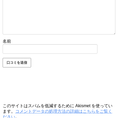
名前
このサイトはスパムを低減するために Akismet を使ってい
ます。
コメントデータの処理方法の詳細はこちらをご覧く
ださい
。