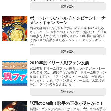
記事を読む
ボートレースバトルチャンピオントーナ
メントキャンペーン
抽選で総額800万円相当の賞品が5,500名様に当たる
キャンペーン 令和初のチャンピオンは誰だ！ 1/1600
の頂点を決める戦い 抽選で合計5,500名様に総額800
万円相当の賞品が当たるチャンス！ アマゾンギフト
券...
記事を読む
2019年度ドリーム戦ファン投票
2019年度ドリーム戦ファン投票について ボートレー
ス浜名湖では、2019年度の5節で「ドリーム戦ファン
投票」を行い、「ファン選抜ドリーム戦」を実施い
たします。 この「ファン選抜ドリーム戦」の出場選
手は、ファンのみなさまから...
記事を読む
話題のCM曲！歌手の正体が明らかに！
話題のCMソングの声の主は！？今、大注目の若手俳