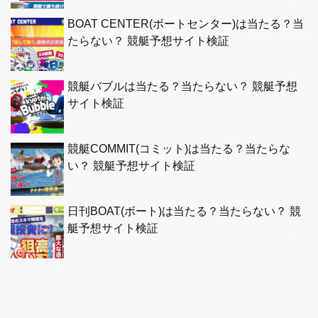
BOAT CENTER(ボートセンター)は当たる？当
たらない？ 競艇予想サイト検証
競艇バブルは当たる？当たらない？ 競艇予想
サイト検証
競艇COMMIT(コミット)は当たる？当たらな
い？ 競艇予想サイト検証
日刊BOAT(ボート)は当たる？当たらない？ 競
艇予想サイト検証