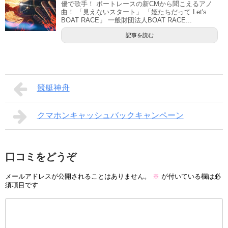
優で歌手！ ボートレースの新CMから聞こえるアノ
曲！ 「見えないスタート」 「姫たちだって Let's
BOAT RACE」 一般財団法人BOAT RACE...
記事を読む
競艇神舟
クマホンキャッシュバックキャンペーン
口コミをどうぞ
メールアドレスが公開されることはありません。
※
が付いている欄は必
須項目です