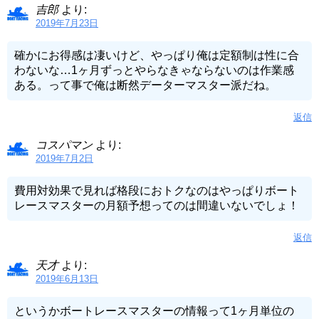
吉郎
より:
2019年7月23日
確かにお得感は凄いけど、やっぱり俺は定額制は性に合
わないな…1ヶ月ずっとやらなきゃならないのは作業感
ある。って事で俺は断然データーマスター派だね。
返信
コスパマン
より:
2019年7月2日
費用対効果で見れば格段におトクなのはやっぱりボート
レースマスターの月額予想ってのは間違いないでしょ！
返信
天才
より:
2019年6月13日
というかボートレースマスターの情報って1ヶ月単位の