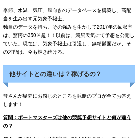
季節、水温、気圧、風向きのデータベースを構築し、高配
当を生み出す元気象予報士。
独自のデータを持ち、その強みを生かして2017年の回収率
は、驚愕の350％超！！以前は、競艇天気にて予想を公開し
ていた。現在は、気象予報士は引退し、無精髭面だが、そ
の才能は、今も輝き続ける。
他サイトとの違いは？稼げるの？
皆さんが疑問にお感じのところを競艇のプロが全てお答え
します！
質問：ボートマスターズは他の競艇予想サイトと何が違う
の？