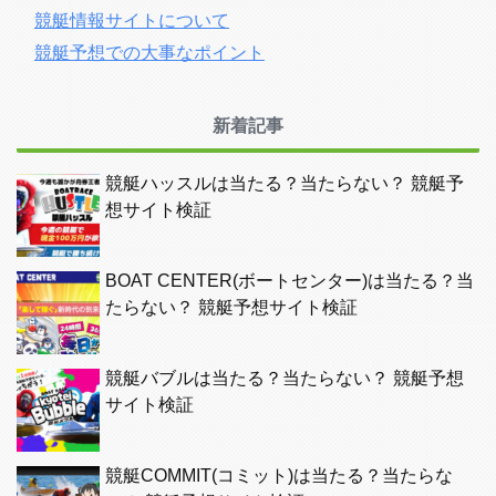
競艇情報サイトについて
競艇予想での大事なポイント
新着記事
競艇ハッスルは当たる？当たらない？ 競艇予
想サイト検証
BOAT CENTER(ボートセンター)は当たる？当
たらない？ 競艇予想サイト検証
競艇バブルは当たる？当たらない？ 競艇予想
サイト検証
競艇COMMIT(コミット)は当たる？当たらな