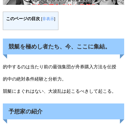
このページの目次
[
非表示
]
競艇を極めし者たち、今、ここに集結。
的中するのは当たり前の最強集団が舟券購入方法を伝授
的中の絶対条件経験と分析力。
競艇にまぐれはない、大波乱は起こるべきして起こる。
予想家の紹介