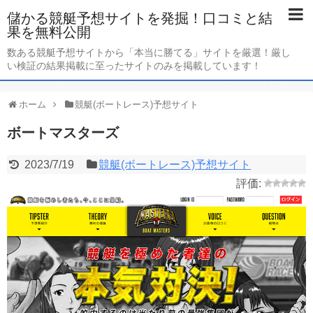
儲かる競艇予想サイトを発掘！口コミと結
果を無料公開
数ある競艇予想サイトから「本当に勝てる」サイトを厳選！厳し
い検証の結果掲載に至ったサイトのみを掲載しています！
ホーム
競艇(ボートレース)予想サイト
ボートマスターズ
2023/7/19
競艇(ボートレース)予想サイト