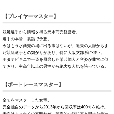
【プレイヤーマスター】
競艇選手から情報を得る元水商売経営者。
選手の本音、裏話で予想。
今はもう水商売の場に出る事はないが、過去の人脈からま
だ競艇選手との繋がりがあり、特に大阪支部系に強い。
ホタテビキニで一斉を風靡した某芸能人と容姿が非常に似
ており、中高年以上の男性から絶大な人気を誇っている。
【ボートレースマスター】
全てをマスターした女帝。
完全独自のデータから2013年から回収率は400％を維持。
素性はまったくの不明だが、驚異的な回収率と膨大なデー