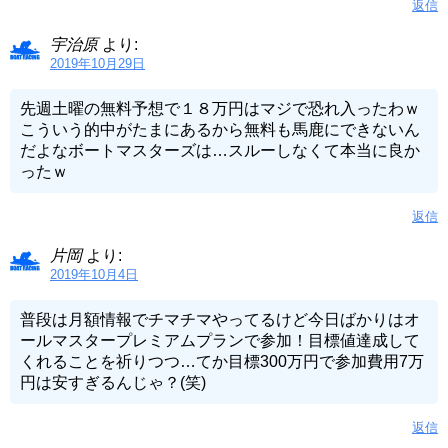
返信
宇治原
より:
2019年10月29日
先週土曜の無料予想で１８万円はマジで恐れ入ったわｗ
こういう的中がたまにあるから無料も馬鹿にできないん
だよなボートマスターズは…スルーしなくて本当に良か
ったｗ
返信
片岡
より:
2019年10月4日
普段は月額情報でチマチマやってるけど今日ばかりはオ
ールマスタープレミアムプランで参加！目標値達成して
くれることを祈りつつ…てか目標300万円で参加費用7万
円は安すぎるんじゃ？(笑)
返信