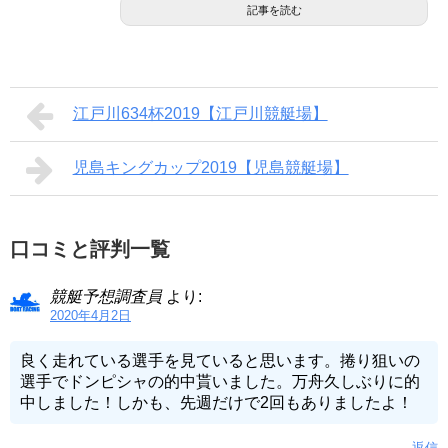
記事を読む
江戸川634杯2019【江戸川競艇場】
児島キングカップ2019【児島競艇場】
口コミと評判一覧
競艇予想調査員
より:
2020年4月2日
良く走れている選手を見ていると思います。捲り狙いの
選手でドンピシャの的中貰いました。万舟久しぶりに的
中しました！しかも、先週だけで2回もありましたよ！
返信