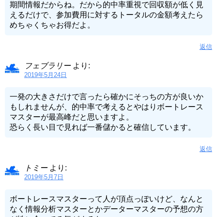
期間情報だからね。だから的中率重視で回収額が低く見
えるだけで、参加費用に対するトータルの金額考えたら
めちゃくちゃお得だよ。
返信
フェブラリー
より:
2019年5月24日
一発の大きさだけで言ったら確かにそっちの方が良いか
もしれませんが、的中率で考えるとやはりボートレース
マスターが最高峰だと思いますよ。
恐らく長い目で見れば一番儲かると確信しています。
返信
トミー
より:
2019年5月7日
ボートレースマスターって人が頂点っぽいけど、なんと
なく情報分析マスターとかデーターマスターの予想の方