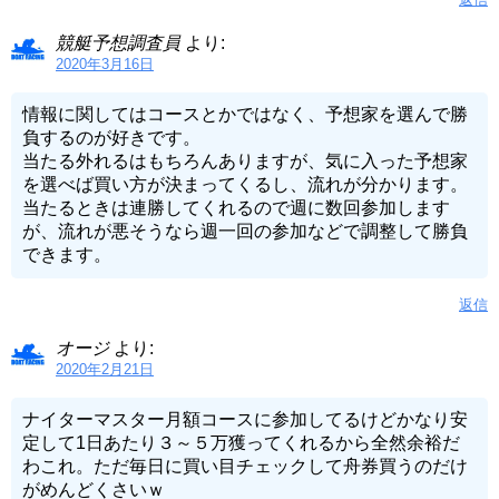
競艇予想調査員
より:
2020年3月16日
情報に関してはコースとかではなく、予想家を選んで勝
負するのが好きです。
当たる外れるはもちろんありますが、気に入った予想家
を選べば買い方が決まってくるし、流れが分かります。
当たるときは連勝してくれるので週に数回参加します
が、流れが悪そうなら週一回の参加などで調整して勝負
できます。
返信
オージ
より:
2020年2月21日
ナイターマスター月額コースに参加してるけどかなり安
定して1日あたり３～５万獲ってくれるから全然余裕だ
わこれ。ただ毎日に買い目チェックして舟券買うのだけ
がめんどくさいｗ